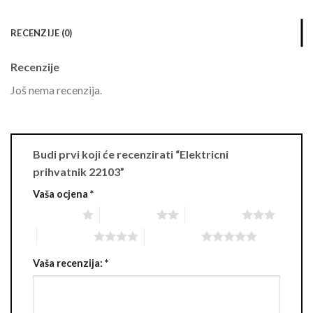
RECENZIJE (0)
Recenzije
Još nema recenzija.
Budi prvi koji će recenzirati “Elektricni
prihvatnik 22103”
Vaša ocjena
*
1 of 5 stars
2 of 5 stars
3 of 5 stars
4 of 5 stars
5 of 5 stars
Vaša recenzija:
*