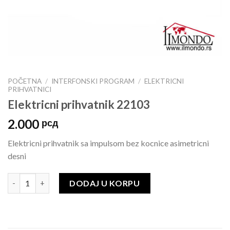
POČETNA
/
INTERFONSKI PROGRAM
/
ELEKTRICNI
PRIHVATNICI
Elektricni prihvatnik 22103
2.000
рсд
Elektricni prihvatnik sa impulsom bez kocnice asimetricni
desni
DODAJ U KORPU