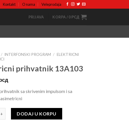
Kontakt
O nama
Veleprodaja
PRIJAVA
KORPA /
0
РСД
/
INTERFONSKI PROGRAM
/
ELEKTRICNI
CI
ricni prihvatnik 13A103
рсд
 prihvatnik sa skrivenim impulsom i sa
asimetricni
DODAJ U KORPU