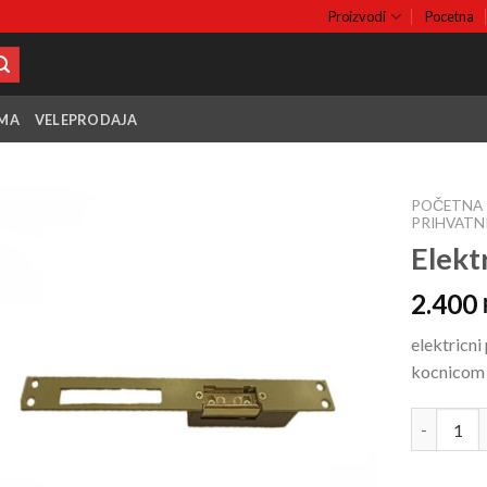
Proizvodi
Pocetna
MA
VELEPRODAJA
POČETNA
PRIHVATNI
Elekt
Add to
wishlist
2.400
elektricni
kocnicom 