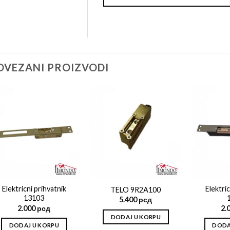
OVEZANI PROIZVODI
Add to
Add to
wishlist
wishlist
Elektricni prihvatnik
Elektric
TELO 9R2A100
13103
5.400
рсд
2.000
рсд
2.
DODAJ U KORPU
DODAJ U KORPU
DODA