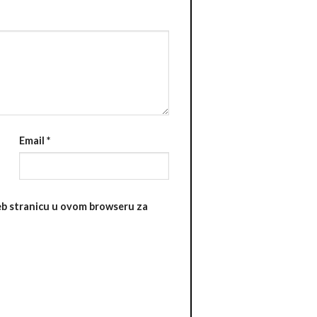
Email
*
web stranicu u ovom browseru za