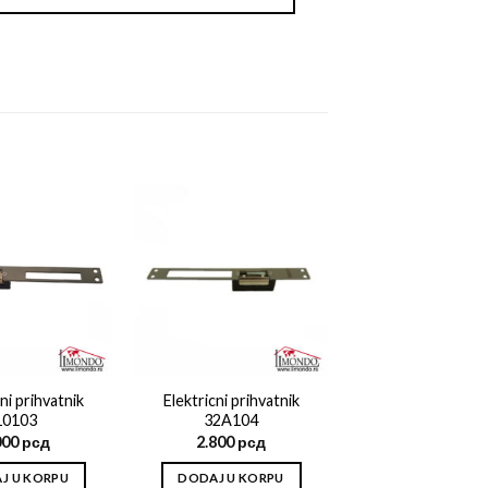
Add to
Add to
wishlist
wishlist
ni prihvatnik
Elektricni prihvatnik
10103
32A104
000
рсд
2.800
рсд
J U KORPU
DODAJ U KORPU