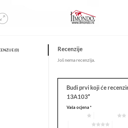
Recenzije
ENZIJE (0)
Još nema recenzija.
Budi prvi koji će recenzi
13A103”
Vaša ocjena
*
1 of 5 stars
2 of 5 stars
4 of 5 stars
5 of 5 s