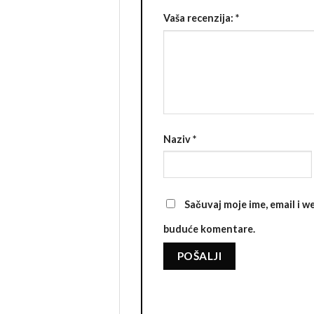
Vaša recenzija:
*
Naziv
*
Sačuvaj moje ime, email i 
buduće komentare.