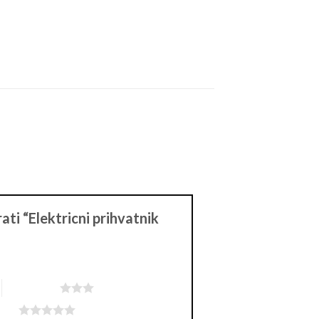
rati “Elektricni prihvatnik
3 of 5 stars
tars