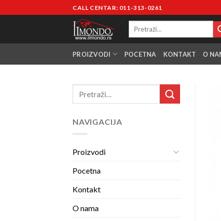
CALL CENTAR: 011-313-0261
PROIZVODI
POCETNA
KONTAKT
O NA
NAVIGACIJA
Proizvodi
Pocetna
Kontakt
O nama