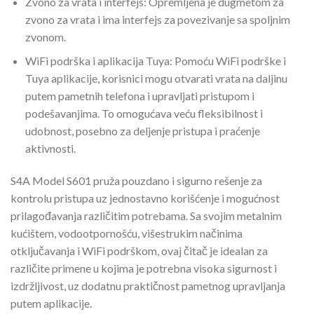
Zvono za vrata i interfejs: Opremljena je dugmetom za
zvono za vrata i ima interfejs za povezivanje sa spoljnim
zvonom.
WiFi podrška i aplikacija Tuya: Pomoću WiFi podrške i
Tuya aplikacije, korisnici mogu otvarati vrata na daljinu
putem pametnih telefona i upravljati pristupom i
podešavanjima. To omogućava veću fleksibilnost i
udobnost, posebno za deljenje pristupa i praćenje
aktivnosti.
S4A Model S601 pruža pouzdano i sigurno rešenje za
kontrolu pristupa uz jednostavno korišćenje i mogućnost
prilagođavanja različitim potrebama. Sa svojim metalnim
kućištem, vodootpornošću, višestrukim načinima
otključavanja i WiFi podrškom, ovaj čitač je idealan za
različite primene u kojima je potrebna visoka sigurnost i
izdržljivost, uz dodatnu praktičnost pametnog upravljanja
putem aplikacije.