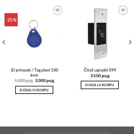
-25%
Add to
Add to
wishlist
wishlist
ID privezak / Tag plavi 100
Čitač ugradni S99
kom
3.500
рсд
4.000
рсд
3.000
рсд
DODAJ U KORPU
DODAJ U KORPU