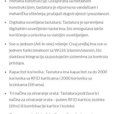
Metalna konstrukcija: Dizajnirana sa metalnom
konstrukcijom, tastatura je otporna na vandalizam i
mehanička oštećenja, pružajući dugotrajnost i pouzdanost.
Digitalna osvetljena tastatura: Tastatura je opremljena
digitalnim osvetljenim tasterima, što omogućava lakše
korišćenje u uslovima sa slabijim osvetljenjem.
Sve-u-jednom (All-in-one) rešenje: Ovaj uređaj ima sve-u-
jednom funkcionalnost sa WG26 izlazom/ulazom, što
olakšava integraciju sa postojećim sistemima za kontrolu
pristupa.
Kapacitet korisnika: Tastatura ima kapacitet za do 2000
korisnika sa RFID karticama i 2000 korisnika sa
lozinkama (šiframa).
Tri načina za otvaranje vrata: Tastatura podržava tri
načina za otvaranje vrata – putem RFID kartice, lozinke
(šifre) ili kombinacije kartice i lozinke.