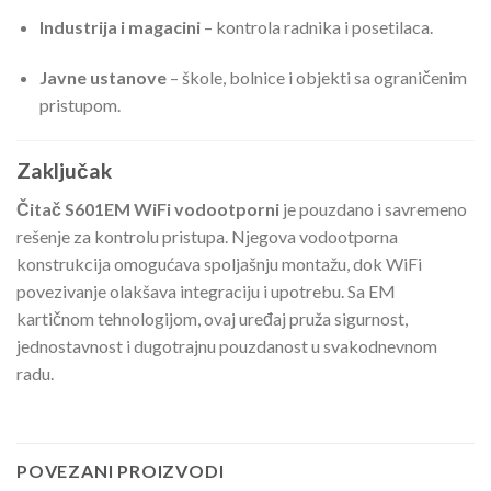
Industrija i magacini
– kontrola radnika i posetilaca.
Javne ustanove
– škole, bolnice i objekti sa ograničenim
pristupom.
Zaključak
Čitač S601EM WiFi vodootporni
je pouzdano i savremeno
rešenje za kontrolu pristupa. Njegova vodootporna
konstrukcija omogućava spoljašnju montažu, dok WiFi
povezivanje olakšava integraciju i upotrebu. Sa EM
kartičnom tehnologijom, ovaj uređaj pruža sigurnost,
jednostavnost i dugotrajnu pouzdanost u svakodnevnom
radu.
POVEZANI PROIZVODI