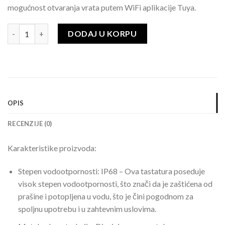
mogućnost otvaranja vrata putem WiFi aplikacije Tuya.
DODAJ U KORPU
OPIS
RECENZIJE (0)
Karakteristike proizvoda:
Stepen vodootpornosti: IP68 – Ova tastatura poseduje
visok stepen vodootpornosti, što znači da je zaštićena od
prašine i potopljena u vodu, što je čini pogodnom za
spoljnu upotrebu i u zahtevnim uslovima.