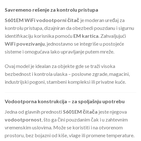
Savremeno rešenje za kontrolu pristupa
S601EM WiFi vodootporni čitač
je moderan uređaj za
kontrolu pristupa, dizajniran da obezbedi pouzdanu i sigurnu
identifikaciju korisnika pomoću
EM kartica
. Zahvaljujući
WiFi povezivanju
, jednostavno se integriše u postojeće
sisteme i omogućava lako upravljanje putem mreže.
Ovaj model je idealan za objekte gde se traži visoka
bezbednost i kontrola ulaska – poslovne zgrade, magacini,
industrijski pogoni, stambeni kompleksi ili privatne kuće.
Vodootporna konstrukcija – za spoljašnju upotrebu
Jedna od glavnih prednosti
S601EM čitača
jeste njegova
vodootpornost
, što ga čini pouzdanim čak i u zahtevnim
vremenskim uslovima. Može se koristiti i na otvorenom
prostoru, bez bojazni od kiše, vlage ili promene temperature.