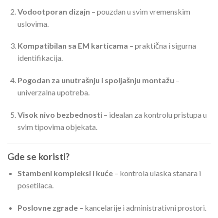
Vodootporan dizajn
– pouzdan u svim vremenskim
uslovima.
Kompatibilan sa EM karticama
– praktična i sigurna
identifikacija.
Pogodan za unutrašnju i spoljašnju montažu
–
univerzalna upotreba.
Visok nivo bezbednosti
– idealan za kontrolu pristupa u
svim tipovima objekata.
Gde se koristi?
Stambeni kompleksi i kuće
– kontrola ulaska stanara i
posetilaca.
Poslovne zgrade
– kancelarije i administrativni prostori.