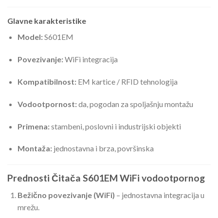
Glavne karakteristike
Model:
S601EM
Povezivanje:
WiFi integracija
Kompatibilnost:
EM kartice / RFID tehnologija
Vodootpornost:
da, pogodan za spoljašnju montažu
Primena:
stambeni, poslovni i industrijski objekti
Montaža:
jednostavna i brza, površinska
Prednosti
Čitača S601EM WiFi vodootpornog
Bežično povezivanje (WiFi)
– jednostavna integracija u
mrežu.