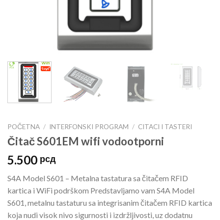
POČETNA
/
INTERFONSKI PROGRAM
/
CITACI I TASTERI
Čitač S601EM wifi vodootporni
5.500
рсд
S4A Model S601 – Metalna tastatura sa čitačem RFID
kartica i WiFi podrškom Predstavljamo vam S4A Model
S601, metalnu tastaturu sa integrisanim čitačem RFID kartica
koja nudi visok nivo sigurnosti i izdržljivosti, uz dodatnu